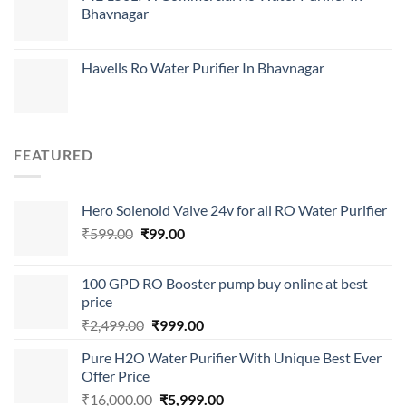
Bhavnagar
₹29,999.00.
₹4,999.00.
Havells Ro Water Purifier In Bhavnagar
FEATURED
Hero Solenoid Valve 24v for all RO Water Purifier
Original
Current
₹
599.00
₹
99.00
price
price
was:
is:
100 GPD RO Booster pump buy online at best
₹599.00.
₹99.00.
price
Original
Current
₹
2,499.00
₹
999.00
price
price
Pure H2O Water Purifier With Unique Best Ever
was:
is:
Offer Price
₹2,499.00.
₹999.00.
Original
Current
₹
16,000.00
₹
5,999.00