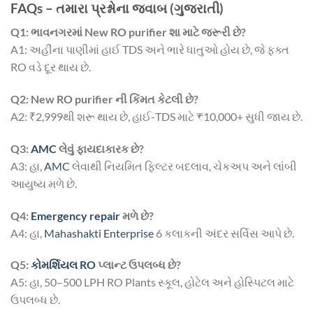
FAQs – તમારા પ્રશ્નોના જવાબ (ગુજરાતી)
Q1: ભાવનગરમાં New RO purifier શા માટે જરૂરી છે?
A1: અહીંના પાણીમાં હાઈ TDS અને ભારે ધાતુઓ હોય છે, જે ફક્ત
RO વડે દૂર થાય છે.
Q2: New RO purifier ની કિંમત કેટલી છે?
A2: ₹2,999થી શરૂ થાય છે, હાઈ-TDS માટે ₹10,000+ સુધી જાય છે.
Q3:
AMC
લેવું ફાયદાકારક છે?
A3: હા,
AMC
લેવાથી નિયમિત ફિલ્ટર બદલાવ, ચેકઅપ અને લાંબી
આયુષ્ય મળે છે.
Q4:
Emergency repair
મળે છે?
A4: હા,
Mahashakti Enterprise
6 કલાકની અંદર સર્વિસ આપે છે.
Q5:
કોમર્શિયલ RO
પ્લાન્ટ ઉપલબ્ધ છે?
A5: હા, 50–500 LPH RO Plants સ્કૂલ, હોટેલ અને હોસ્પિટલ માટે
ઉપલબ્ધ છે.