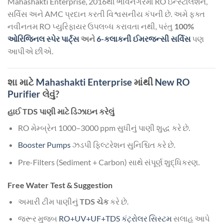
Mahashakti Enterprise, 2016થી ભાવનગરમાં RO ઇન્સ્ટોલેશન,
સર્વિસ અને AMC પ્રદાન કરતી વિશ્વસનીય કંપની છે. અમે ફક્ત
નવીનતમ RO પ્યુરિફાયર ઉપલબ્ધ કરાવતા નથી, પરંતુ
100%
ઓરિજિનલ સ્પેર પાર્ટ્સ
અને
6-કલાકની ઈમરજન્સી સર્વિસ
પણ
આપીએ છીએ.
શા માટે
Mahashakti Enterprise
માંથી
New RO
Purifier
લેવું?
હાઈ TDS પાણી માટે ડિઝાઇન કરેલું
RO મેમ્બ્રેન 1000–3000 ppm સુધીનું પાણી શુદ્ધ કરે છે.
Booster Pumps
ઝડપી ફિલ્ટરેશન સુનિશ્ચિત કરે છે.
Pre-Filters (Sediment + Carbon) સાથે સંપૂર્ણ શુદ્ધિકરણ.
Free Water Test & Suggestion
અમારી ટીમ પાણીનું
TDS ચેક
કરે છે.
જરૂર મુજબ
RO+UV+UF+TDS કંટ્રોલર સિસ્ટમ
સલાહ આપે