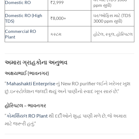
Domestic RO
₹2,999
ppm સુધી)
Domestic RO (High
ઘર/ઓફિસ માટે (TDS
₹8,000+
TDS)
3000 ppm સુધી)
Commercial RO
કસ્ટમ
હોટેલ, સ્કૂલ, હોસ્પિટલ
Plant
અમારા ગ્રાહકોના અનુભવ
અક્ષયભાઈ (ભાવનગર)
“
Mahashakti Enterprise
નું New RO purifier લઈને ખરેખર ખુશ
છું. ઇન્સ્ટોલેશન જલદી થયું અને પાણીનો સ્વાદ ખૂબ સારું છે.”
હોસ્પિટલ – ભાવનગર
“
કોમર્શિયલ RO Plant
થી દર્દીઓને શુદ્ધ પાણી મળે છે, જે અમારા
માટે જરૂરી હતું.”