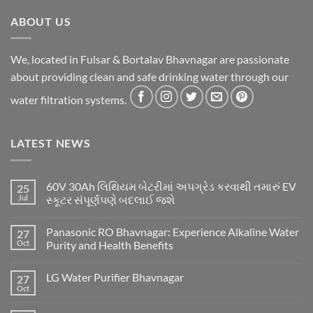
ABOUT US
We, located in Fulsar & Bortalav Bhavnagar are passionate
about providing clean and safe drinking water through our
water filtration systems.
LATEST NEWS
60V 30Ah લિથિયમ બેટરીમાં અપગ્રેડ કરવાથી તમારું EV
25
Jul
સ્કૂટર સંપૂર્ણપણે બદલાઈ જશે
Panasonic RO Bhavnagar: Experience Alkaline Water
27
Oct
Purity and Health Benefits
LG Water Purifier Bhavnagar
27
Oct