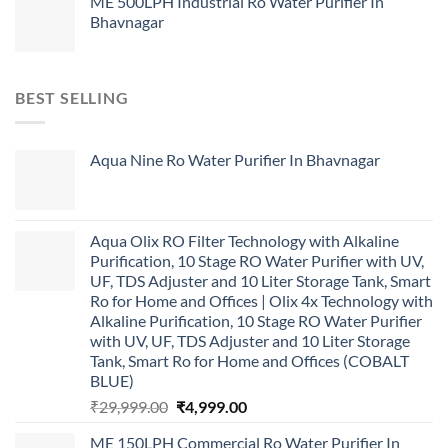
ME 500LPH Industrial Ro Water Purifier In
Bhavnagar
BEST SELLING
Aqua Nine Ro Water Purifier In Bhavnagar
Aqua Olix RO Filter Technology with Alkaline
Purification, 10 Stage RO Water Purifier with UV,
UF, TDS Adjuster and 10 Liter Storage Tank, Smart
Ro for Home and Offices | Olix 4x Technology with
Alkaline Purification, 10 Stage RO Water Purifier
with UV, UF, TDS Adjuster and 10 Liter Storage
Tank, Smart Ro for Home and Offices (COBALT
BLUE)
Original
Current
₹
29,999.00
₹
4,999.00
price
price
ME 150LPH Commercial Ro Water Purifier In
was:
is: