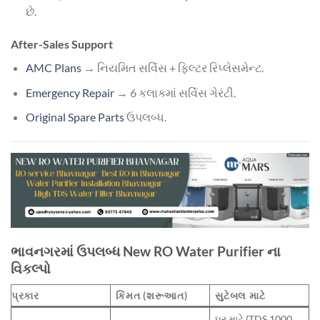
છે.
After-Sales Support
AMC Plans
→ નિયમિત સર્વિસ + ફિલ્ટર રિપ્લેસમેન્ટ.
Emergency Repair
→ 6 કલાકમાં સર્વિસ ગેરંટી.
Original Spare Parts
ઉપલબ્ધ.
ભાવનગરમાં ઉપલબ્ધ New RO Water Purifier ના
વિકલ્પો
પ્રકાર
કિંમત (શરૂઆત)
સુટેબલ માટે
ઘર માટે (TDS 1000