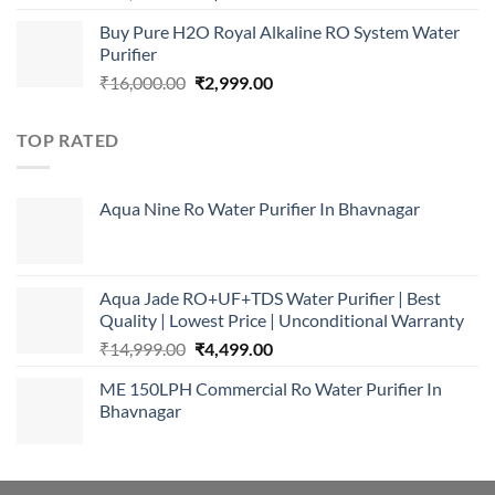
price
price
Buy Pure H2O Royal Alkaline RO System Water
was:
is:
Purifier
₹16,000.00.
₹5,999.00.
Original
Current
₹
16,000.00
₹
2,999.00
price
price
was:
is:
TOP RATED
₹16,000.00.
₹2,999.00.
Aqua Nine Ro Water Purifier In Bhavnagar
Aqua Jade RO+UF+TDS Water Purifier | Best
Quality | Lowest Price | Unconditional Warranty
Original
Current
₹
14,999.00
₹
4,499.00
price
price
ME 150LPH Commercial Ro Water Purifier In
was:
is:
Bhavnagar
₹14,999.00.
₹4,499.00.