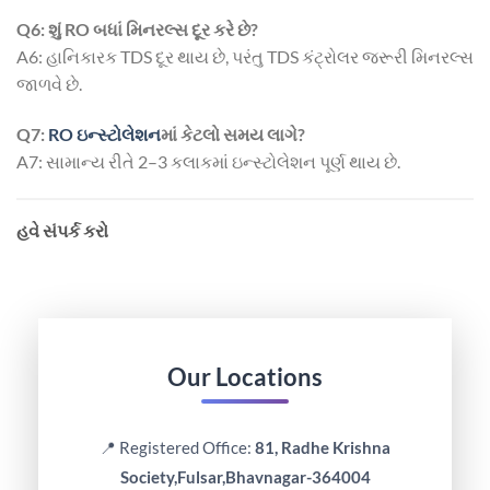
Q6: શું RO બધાં મિનરલ્સ દૂર કરે છે?
A6: હાનિકારક TDS દૂર થાય છે, પરંતુ TDS કંટ્રોલર જરૂરી મિનરલ્સ
જાળવે છે.
Q7:
RO ઇન્સ્ટોલેશન
માં કેટલો સમય લાગે?
A7: સામાન્ય રીતે 2–3 કલાકમાં ઇન્સ્ટોલેશન પૂર્ણ થાય છે.
હવે સંપર્ક કરો
Our Locations
📍 Registered Office:
81, Radhe Krishna
Society,Fulsar,Bhavnagar-364004